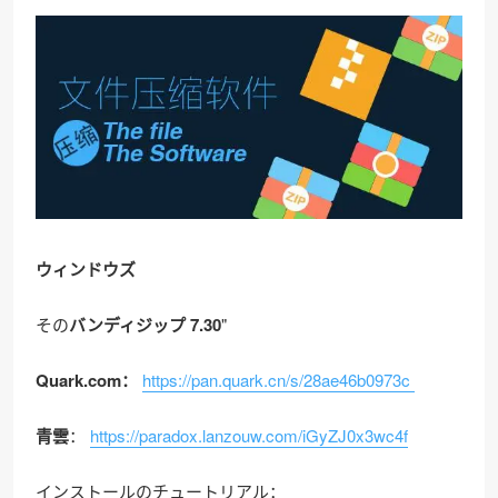
ウィンドウズ
その
バンディジップ 7.30
"
Quark.com：
https://pan.quark.cn/s/28ae46b0973c
青雲
：
https://paradox.lanzouw.com/iGyZJ0x3wc4f
インストールのチュートリアル：