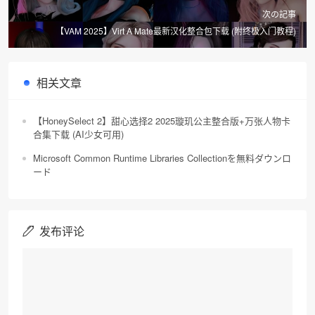
次の記事
【VAM 2025】Virt A Mate最新汉化整合包下载 (附终极入门教程)
相关文章
【HoneySelect 2】甜心选择2 2025璇玑公主整合版+万张人物卡
合集下载 (AI少女可用)
Microsoft Common Runtime Libraries Collectionを無料ダウンロ
ード
发布评论